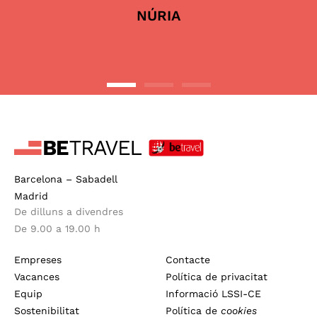
NÚRIA
Barcelona – Sabadell
Madrid
De dilluns a divendres
De 9.00 a 19.00 h
Empreses
Contacte
Vacances
Política de privacitat
Equip
Informació LSSI-CE
Sostenibilitat
Política de
cookies