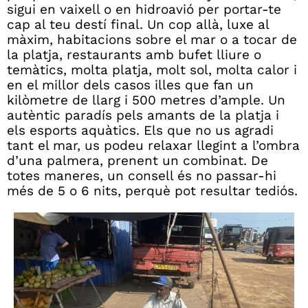
sigui en vaixell o en hidroavió per portar-te
cap al teu destí final. Un cop allà, luxe al
màxim, habitacions sobre el mar o a tocar de
la platja, restaurants amb bufet lliure o
temàtics, molta platja, molt sol, molta calor i
en el millor dels casos illes que fan un
kilòmetre de llarg i 500 metres d’ample. Un
autèntic paradís pels amants de la platja i
els esports aquàtics. Els que no us agradi
tant el mar, us podeu relaxar llegint a l’ombra
d’una palmera, prenent un combinat. De
totes maneres, un consell és no passar-hi
més de 5 o 6 nits, perquè pot resultar tediós.