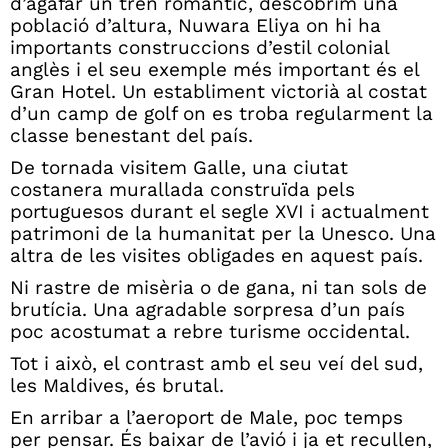
d’agafar un tren romàntic, descobrim una
població d’altura, Nuwara Eliya on hi ha
importants construccions d’estil colonial
anglès i el seu exemple més important és el
Gran Hotel. Un establiment victorià al costat
d’un camp de golf on es troba regularment la
classe benestant del país.
De tornada visitem Galle, una ciutat
costanera murallada construïda pels
portuguesos durant el segle XVI i actualment
patrimoni de la humanitat per la Unesco. Una
altra de les visites obligades en aquest país.
Ni rastre de misèria o de gana, ni tan sols de
brutícia. Una agradable sorpresa d’un país
poc acostumat a rebre turisme occidental.
Tot i això, el contrast amb el seu veí del sud,
les Maldives, és brutal.
En arribar a l’aeroport de Male, poc temps
per pensar. És baixar de l’avió i ja et recullen,