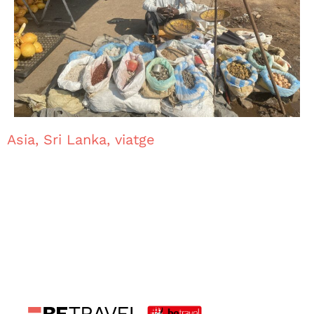
Asia
,
Sri Lanka
,
viatge