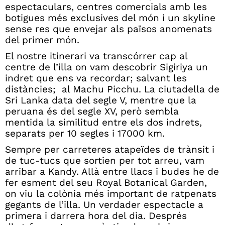
espectaculars, centres comercials amb les
botigues més exclusives del món i un skyline
sense res que envejar als països anomenats
del primer món.
El nostre itinerari va transcórrer cap al
centre de l’illa on vam descobrir Sigiriya un
indret que ens va recordar; salvant les
distàncies; al Machu Picchu. La ciutadella de
Sri Lanka data del segle V, mentre que la
peruana és del segle XV, però sembla
mentida la similitud entre els dos indrets,
separats per 10 segles i 17000 km.
Sempre per carreteres atapeïdes de trànsit i
de tuc-tucs que sortien per tot arreu, vam
arribar a Kandy. Allà entre llacs i budes he de
fer esment del seu Royal Botanical Garden,
on viu la colònia més important de ratpenats
gegants de l’illa. Un verdader espectacle a
primera i darrera hora del dia. Després