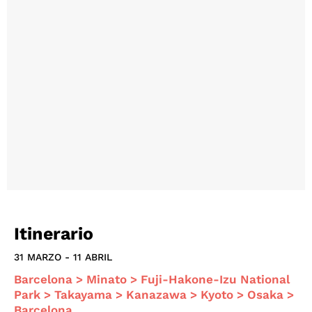
Itinerario
31 MARZO - 11 ABRIL
Barcelona > Minato > Fuji-Hakone-Izu National
Park > Takayama > Kanazawa > Kyoto > Osaka >
Barcelona