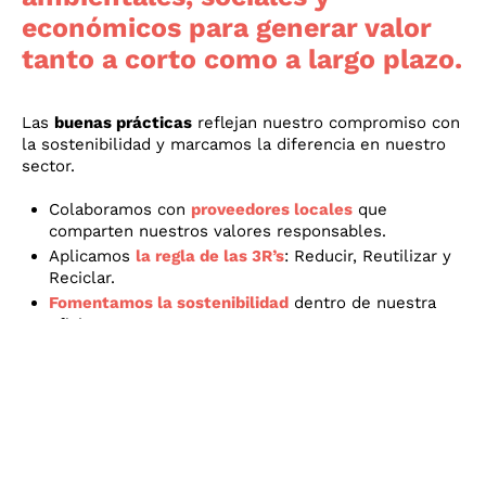
económicos para generar valor
tanto a corto como a largo plazo.
Las
buenas prácticas
reflejan nuestro compromiso con
la sostenibilidad y marcamos la diferencia en nuestro
sector.
Colaboramos con
proveedores locales
que
comparten nuestros valores responsables.
Aplicamos
la regla de las 3R’s
: Reducir, Reutilizar y
Reciclar.
Fomentamos la sostenibilidad
dentro de nuestra
oficina.
Sensibilizamos a nuestros colaboradores
sobre la
importancia del cuidado del medioambiente.
Recomendamos el uso del
transporte público
siempre que sea posible.
Nos mantenemos
en formación constante
en
materia de sostenibilidad.